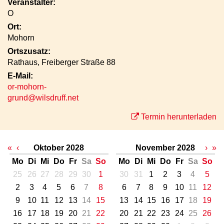
Veranstalter:
O
Ort:
Mohorn
Ortszusatz:
Rathaus, Freiberger Straße 88
E-Mail:
or-mohorn-
grund@wilsdruff.net
Termin herunterladen
«
‹
Oktober 2028
November 2028
›
»
Mo
Di
Mi
Do
Fr
Sa
So
Mo
Di
Mi
Do
Fr
Sa
So
25
26
27
28
29
30
1
30
31
1
2
3
4
5
2
3
4
5
6
7
8
6
7
8
9
10
11
12
9
10
11
12
13
14
15
13
14
15
16
17
18
19
16
17
18
19
20
21
22
20
21
22
23
24
25
26