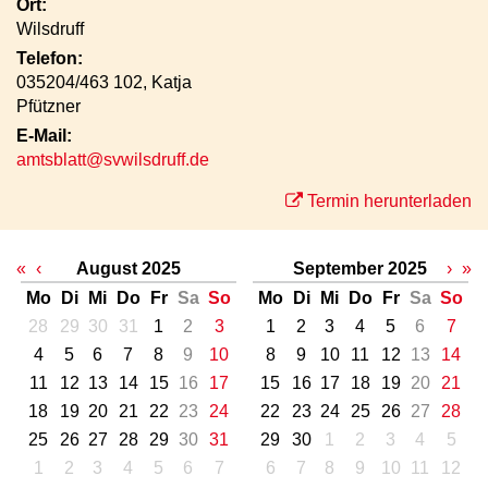
Ort:
Wilsdruff
Telefon:
035204/463 102, Katja
Pfützner
E-Mail:
amtsblatt@svwilsdruff.de
Termin herunterladen
«
‹
August 2025
September 2025
›
»
Mo
Di
Mi
Do
Fr
Sa
So
Mo
Di
Mi
Do
Fr
Sa
So
28
29
30
31
1
2
3
1
2
3
4
5
6
7
4
5
6
7
8
9
10
8
9
10
11
12
13
14
11
12
13
14
15
16
17
15
16
17
18
19
20
21
18
19
20
21
22
23
24
22
23
24
25
26
27
28
25
26
27
28
29
30
31
29
30
1
2
3
4
5
1
2
3
4
5
6
7
6
7
8
9
10
11
12