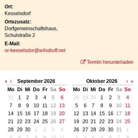
Ort:
Kesselsdorf
Ortszusatz:
Dorfgemeinschaftshaus,
Schulstraße 2
E-Mail:
or-kesselsdor@wilsdruff.net
Termin herunterladen
«
‹
September 2026
Oktober 2026
›
»
Mo
Di
Mi
Do
Fr
Sa
So
Mo
Di
Mi
Do
Fr
Sa
So
31
1
2
3
4
5
6
28
29
30
1
2
3
4
7
8
9
10
11
12
13
5
6
7
8
9
10
11
14
15
16
17
18
19
20
12
13
14
15
16
17
18
21
22
23
24
25
26
27
19
20
21
22
23
24
25
28
29
30
1
2
3
4
26
27
28
29
30
31
1
5
6
7
8
9
10
11
2
3
4
5
6
7
8