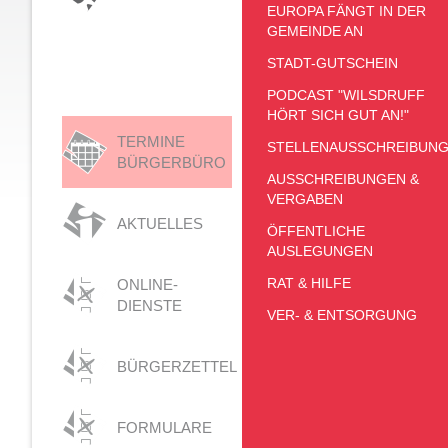
EUROPA FÄNGT IN DER
GEMEINDE AN
STADT-GUTSCHEIN
PODCAST "WILSDRUFF
HÖRT SICH GUT AN!"
TERMINE
STELLENAUSSCHREIBUN
BÜRGERBÜRO
AUSSCHREIBUNGEN &
VERGABEN
AKTUELLES
ÖFFENTLICHE
AUSLEGUNGEN
RAT & HILFE
ONLINE-
DIENSTE
VER- & ENTSORGUNG
BÜRGERZETTEL
FORMULARE