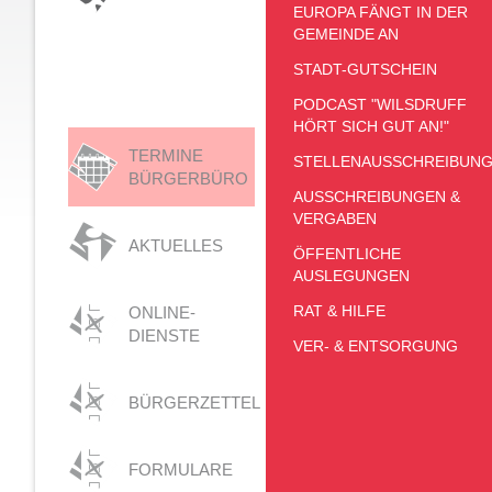
EUROPA FÄNGT IN DER
GEMEINDE AN
STADT-GUTSCHEIN
PODCAST "WILSDRUFF
HÖRT SICH GUT AN!"
TERMINE
STELLENAUSSCHREIBUN
BÜRGERBÜRO
AUSSCHREIBUNGEN &
VERGABEN
AKTUELLES
ÖFFENTLICHE
AUSLEGUNGEN
RAT & HILFE
ONLINE-
DIENSTE
VER- & ENTSORGUNG
BÜRGERZETTEL
FORMULARE