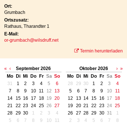
Ort:
Grumbach
Ortszusatz:
Rathaus, Tharandter 1
E-Mail:
or-grumbach@wilsdruff.net
Termin herunterladen
«
‹
September 2026
Oktober 2026
›
»
Mo
Di
Mi
Do
Fr
Sa
So
Mo
Di
Mi
Do
Fr
Sa
So
31
1
2
3
4
5
6
28
29
30
1
2
3
4
7
8
9
10
11
12
13
5
6
7
8
9
10
11
14
15
16
17
18
19
20
12
13
14
15
16
17
18
21
22
23
24
25
26
27
19
20
21
22
23
24
25
28
29
30
1
2
3
4
26
27
28
29
30
31
1
5
6
7
8
9
10
11
2
3
4
5
6
7
8