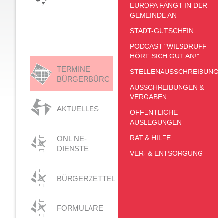
EUROPA FÄNGT IN DER
GEMEINDE AN
STADT-GUTSCHEIN
PODCAST "WILSDRUFF
HÖRT SICH GUT AN!"
TERMINE
STELLENAUSSCHREIBUN
BÜRGERBÜRO
AUSSCHREIBUNGEN &
VERGABEN
AKTUELLES
ÖFFENTLICHE
AUSLEGUNGEN
RAT & HILFE
ONLINE-
DIENSTE
VER- & ENTSORGUNG
BÜRGERZETTEL
FORMULARE