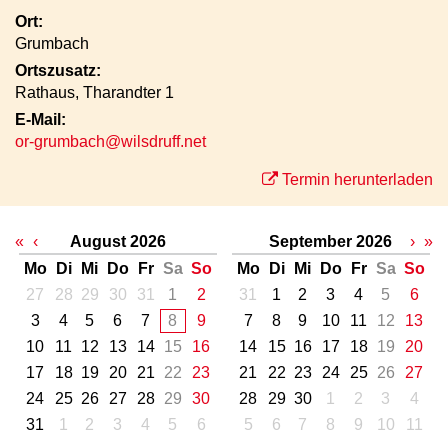
Ort:
Grumbach
Ortszusatz:
Rathaus, Tharandter 1
E-Mail:
or-grumbach@wilsdruff.net
Termin herunterladen
«
‹
August 2026
September 2026
›
»
Mo
Di
Mi
Do
Fr
Sa
So
Mo
Di
Mi
Do
Fr
Sa
So
27
28
29
30
31
1
2
31
1
2
3
4
5
6
3
4
5
6
7
8
9
7
8
9
10
11
12
13
10
11
12
13
14
15
16
14
15
16
17
18
19
20
17
18
19
20
21
22
23
21
22
23
24
25
26
27
24
25
26
27
28
29
30
28
29
30
1
2
3
4
31
1
2
3
4
5
6
5
6
7
8
9
10
11