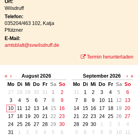
Ort:
Wilsdruff
Telefon:
035204/463 102, Katja
Pfützner
E-Mail:
amtsblatt@svwilsdruff.de
Termin herunterladen
«
‹
August 2026
September 2026
›
»
Mo
Di
Mi
Do
Fr
Sa
So
Mo
Di
Mi
Do
Fr
Sa
So
27
28
29
30
31
1
2
31
1
2
3
4
5
6
3
4
5
6
7
8
9
7
8
9
10
11
12
13
10
11
12
13
14
15
16
14
15
16
17
18
19
20
17
18
19
20
21
22
23
21
22
23
24
25
26
27
24
25
26
27
28
29
30
28
29
30
1
2
3
4
31
1
2
3
4
5
6
5
6
7
8
9
10
11