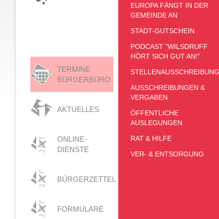
EUROPA FÄNGT IN DER
GEMEINDE AN
STADT-GUTSCHEIN
PODCAST "WILSDRUFF
HÖRT SICH GUT AN!"
TERMINE
STELLENAUSSCHREIBUN
BÜRGERBÜRO
AUSSCHREIBUNGEN &
VERGABEN
AKTUELLES
ÖFFENTLICHE
AUSLEGUNGEN
RAT & HILFE
ONLINE-
DIENSTE
VER- & ENTSORGUNG
BÜRGERZETTEL
FORMULARE