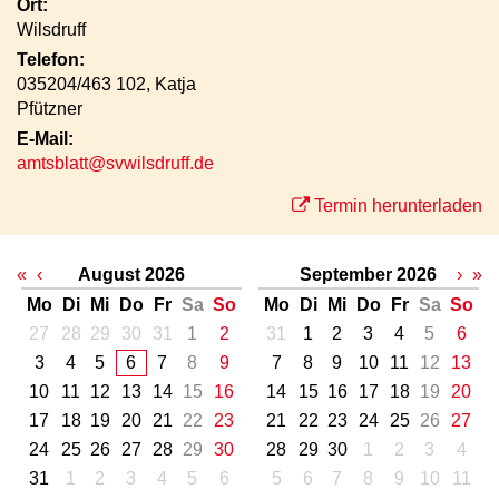
Ort:
Wilsdruff
Telefon:
035204/463 102, Katja
Pfützner
E-Mail:
amtsblatt@svwilsdruff.de
Termin herunterladen
«
‹
August 2026
September 2026
›
»
Mo
Di
Mi
Do
Fr
Sa
So
Mo
Di
Mi
Do
Fr
Sa
So
27
28
29
30
31
1
2
31
1
2
3
4
5
6
3
4
5
6
7
8
9
7
8
9
10
11
12
13
10
11
12
13
14
15
16
14
15
16
17
18
19
20
17
18
19
20
21
22
23
21
22
23
24
25
26
27
24
25
26
27
28
29
30
28
29
30
1
2
3
4
31
1
2
3
4
5
6
5
6
7
8
9
10
11