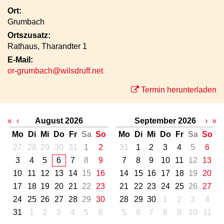
Ort:
Grumbach
Ortszusatz:
Rathaus, Tharandter 1
E-Mail:
or-grumbach@wilsdruff.net
Termin herunterladen
«
‹
August 2026
September 2026
›
»
Mo
Di
Mi
Do
Fr
Sa
So
Mo
Di
Mi
Do
Fr
Sa
So
27
28
29
30
31
1
2
31
1
2
3
4
5
6
3
4
5
6
7
8
9
7
8
9
10
11
12
13
10
11
12
13
14
15
16
14
15
16
17
18
19
20
17
18
19
20
21
22
23
21
22
23
24
25
26
27
24
25
26
27
28
29
30
28
29
30
1
2
3
4
31
1
2
3
4
5
6
5
6
7
8
9
10
11