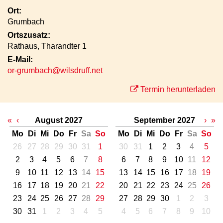
Ort:
Grumbach
Ortszusatz:
Rathaus, Tharandter 1
E-Mail:
or-grumbach@wilsdruff.net
Termin herunterladen
«
‹
August 2027
September 2027
›
»
Mo
Di
Mi
Do
Fr
Sa
So
Mo
Di
Mi
Do
Fr
Sa
So
26
27
28
29
30
31
1
30
31
1
2
3
4
5
2
3
4
5
6
7
8
6
7
8
9
10
11
12
9
10
11
12
13
14
15
13
14
15
16
17
18
19
16
17
18
19
20
21
22
20
21
22
23
24
25
26
23
24
25
26
27
28
29
27
28
29
30
1
2
3
30
31
1
2
3
4
5
4
5
6
7
8
9
10