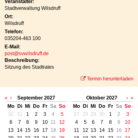
Veranstalter:
Stadtverwaltung Wilsdruff
Ort:
Wilsdruff
Telefon:
035204-463 100
E-Mail:
post@svwilsdruff.de
Beschreibung:
Sitzung des Stadtrates
Termin herunterladen
«
‹
September 2027
Oktober 2027
›
»
Mo
Di
Mi
Do
Fr
Sa
So
Mo
Di
Mi
Do
Fr
Sa
So
30
31
1
2
3
4
5
27
28
29
30
1
2
3
6
7
8
9
10
11
12
4
5
6
7
8
9
10
13
14
15
16
17
18
19
11
12
13
14
15
16
17