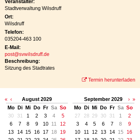
Veranstalter:
Stadtverwaltung Wilsdruff
Ort:
Wilsdruff
Telefon:
035204-463 100
E-Mail:
post@svwilsdruff.de
Beschreibung:
Sitzung des Stadtrates
Termin herunterladen
«
‹
August 2029
September 2029
›
»
Mo
Di
Mi
Do
Fr
Sa
So
Mo
Di
Mi
Do
Fr
Sa
So
30
31
1
2
3
4
5
27
28
29
30
31
1
2
6
7
8
9
10
11
12
3
4
5
6
7
8
9
13
14
15
16
17
18
19
10
11
12
13
14
15
16