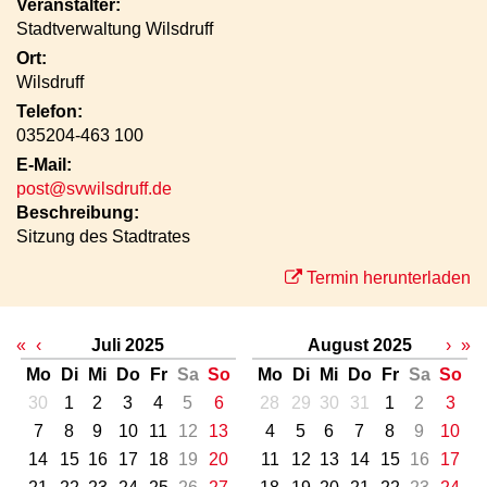
Veranstalter:
Stadtverwaltung Wilsdruff
Ort:
Wilsdruff
Telefon:
035204-463 100
E-Mail:
post@svwilsdruff.de
Beschreibung:
Sitzung des Stadtrates
Termin herunterladen
«
‹
Juli 2025
August 2025
›
»
Mo
Di
Mi
Do
Fr
Sa
So
Mo
Di
Mi
Do
Fr
Sa
So
30
1
2
3
4
5
6
28
29
30
31
1
2
3
7
8
9
10
11
12
13
4
5
6
7
8
9
10
14
15
16
17
18
19
20
11
12
13
14
15
16
17