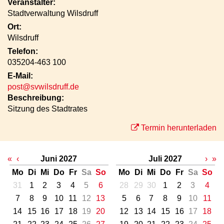
Veranstalter:
Stadtverwaltung Wilsdruff
Ort:
Wilsdruff
Telefon:
035204-463 100
E-Mail:
post@svwilsdruff.de
Beschreibung:
Sitzung des Stadtrates
Termin herunterladen
«
‹
Juni 2027
Juli 2027
›
»
Mo
Di
Mi
Do
Fr
Sa
So
Mo
Di
Mi
Do
Fr
Sa
So
31
1
2
3
4
5
6
28
29
30
1
2
3
4
7
8
9
10
11
12
13
5
6
7
8
9
10
11
14
15
16
17
18
19
20
12
13
14
15
16
17
18