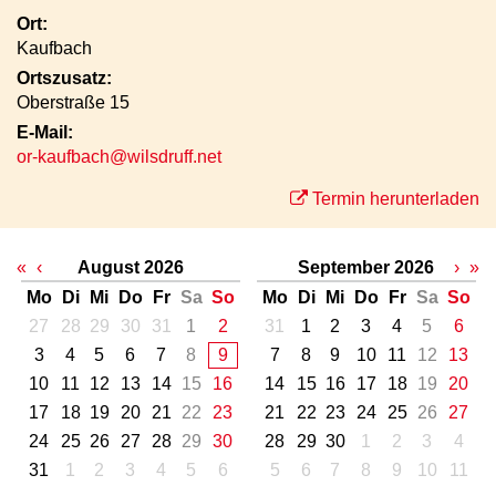
Ort:
Kaufbach
Ortszusatz:
Oberstraße 15
E-Mail:
or-kaufbach@wilsdruff.net
Termin herunterladen
«
‹
August 2026
September 2026
›
»
Mo
Di
Mi
Do
Fr
Sa
So
Mo
Di
Mi
Do
Fr
Sa
So
27
28
29
30
31
1
2
31
1
2
3
4
5
6
3
4
5
6
7
8
9
7
8
9
10
11
12
13
10
11
12
13
14
15
16
14
15
16
17
18
19
20
17
18
19
20
21
22
23
21
22
23
24
25
26
27
24
25
26
27
28
29
30
28
29
30
1
2
3
4
31
1
2
3
4
5
6
5
6
7
8
9
10
11