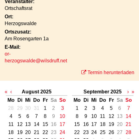
Veranstalter:
Ortschaftsrat
Ort:
Herzogswalde
Ortszusatz:
Am Rosengarten 1a
E-Mail:
or-
herzogswalde@wilsdruff.net
Termin herunterladen
«
‹
August 2025
September 2025
›
»
Mo
Di
Mi
Do
Fr
Sa
So
Mo
Di
Mi
Do
Fr
Sa
So
28
29
30
31
1
2
3
1
2
3
4
5
6
7
4
5
6
7
8
9
10
8
9
10
11
12
13
14
11
12
13
14
15
16
17
15
16
17
18
19
20
21
18
19
20
21
22
23
24
22
23
24
25
26
27
28