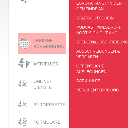
EUROPA FÄNGT IN DER
GEMEINDE AN
STADT-GUTSCHEIN
PODCAST "WILSDRUFF
HÖRT SICH GUT AN!"
TERMINE
STELLENAUSSCHREIBUN
BÜRGERBÜRO
AUSSCHREIBUNGEN &
VERGABEN
AKTUELLES
ÖFFENTLICHE
AUSLEGUNGEN
RAT & HILFE
ONLINE-
DIENSTE
VER- & ENTSORGUNG
BÜRGERZETTEL
FORMULARE