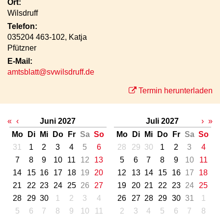
Ort:
Wilsdruff
Telefon:
035204 463-102, Katja
Pfützner
E-Mail:
amtsblatt@svwilsdruff.de
Termin herunterladen
«
‹
Juni 2027
Juli 2027
›
»
Mo
Di
Mi
Do
Fr
Sa
So
Mo
Di
Mi
Do
Fr
Sa
So
31
1
2
3
4
5
6
28
29
30
1
2
3
4
7
8
9
10
11
12
13
5
6
7
8
9
10
11
14
15
16
17
18
19
20
12
13
14
15
16
17
18
21
22
23
24
25
26
27
19
20
21
22
23
24
25
28
29
30
1
2
3
4
26
27
28
29
30
31
1
5
6
7
8
9
10
11
2
3
4
5
6
7
8