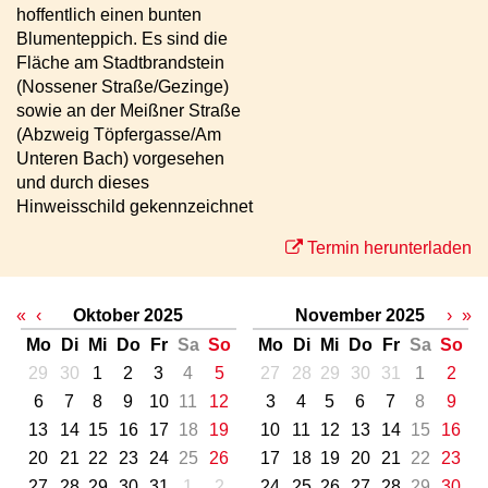
hoffentlich einen bunten
Blumenteppich. Es sind die
Fläche am Stadtbrandstein
(Nossener Straße/Gezinge)
sowie an der Meißner Straße
(Abzweig Töpfergasse/Am
Unteren Bach) vorgesehen
und durch dieses
Hinweisschild gekennzeichnet
Termin herunterladen
«
‹
Oktober 2025
November 2025
›
»
Mo
Di
Mi
Do
Fr
Sa
So
Mo
Di
Mi
Do
Fr
Sa
So
29
30
1
2
3
4
5
27
28
29
30
31
1
2
6
7
8
9
10
11
12
3
4
5
6
7
8
9
13
14
15
16
17
18
19
10
11
12
13
14
15
16
20
21
22
23
24
25
26
17
18
19
20
21
22
23
27
28
29
30
31
1
2
24
25
26
27
28
29
30