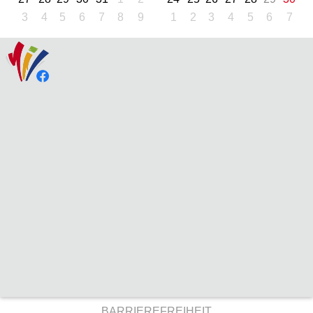
3
4
5
6
7
8
9
1
2
3
4
5
6
7
BARRIEREFREIHEIT