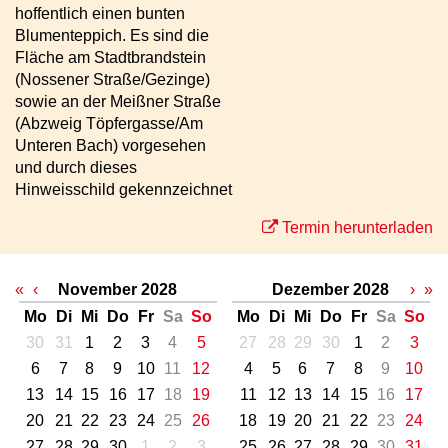
hoffentlich einen bunten
Blumenteppich. Es sind die
Fläche am Stadtbrandstein
(Nossener Straße/Gezinge)
sowie an der Meißner Straße
(Abzweig Töpfergasse/Am
Unteren Bach) vorgesehen
und durch dieses
Hinweisschild gekennzeichnet
Termin herunterladen
«
‹
November 2028
Dezember 2028
›
»
Mo
Di
Mi
Do
Fr
Sa
So
Mo
Di
Mi
Do
Fr
Sa
So
30
31
1
2
3
4
5
27
28
29
30
1
2
3
6
7
8
9
10
11
12
4
5
6
7
8
9
10
13
14
15
16
17
18
19
11
12
13
14
15
16
17
20
21
22
23
24
25
26
18
19
20
21
22
23
24
27
28
29
30
1
2
3
25
26
27
28
29
30
31