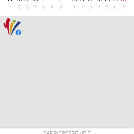
4
5
6
7
8
9
10
1
2
3
4
5
6
7
BARRIEREFREIHEIT