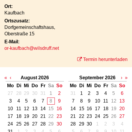
Ort:
Kaufbach
Ortszusatz:
Dorfgemeinschaftshaus,
Oberstraße 15
E-Mail:
or-kaufbach@wilsdruff.net
Termin herunterladen
«
‹
August 2026
September 2026
›
»
Mo
Di
Mi
Do
Fr
Sa
So
Mo
Di
Mi
Do
Fr
Sa
So
27
28
29
30
31
1
2
31
1
2
3
4
5
6
3
4
5
6
7
8
9
7
8
9
10
11
12
13
10
11
12
13
14
15
16
14
15
16
17
18
19
20
17
18
19
20
21
22
23
21
22
23
24
25
26
27
24
25
26
27
28
29
30
28
29
30
1
2
3
4
31
1
2
3
4
5
6
5
6
7
8
9
10
11