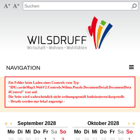


Ein Fehler beim Laden eines Controls vom Typ
"IDU.cardoMap3.WebV2.Controls.Wilma.Puzzle.DocumentDetail.DocumentDeta
ilControl" trat auf.
Die Seite wird wahrscheinlich nicht ordnungsgemäß funktionieren/dargestellt.
- Details werden nur lokal angezeigt -
«
‹
September 2028
Oktober 2028
›
»
Mo
Di
Mi
Do
Fr
Sa
So
Mo
Di
Mi
Do
Fr
Sa
So
28
29
30
31
1
2
3
25
26
27
28
29
30
1