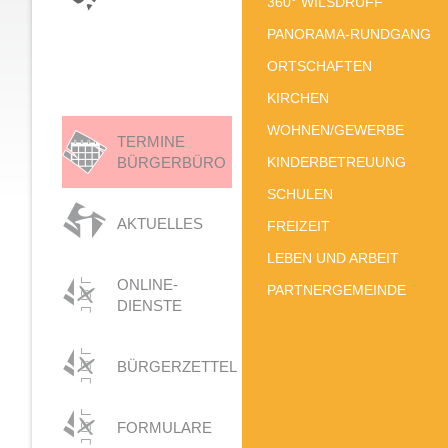
360° WILSDRUFF
PANORAMA-RUNDGANG
ORTSCHAFTEN
KIRCHEN
WOHNEN/GEWERBE
TERMINE
BÜRGERBÜRO
KINDERBETREUUNG
SCHULEN
AKTUELLES
FREIZEIT
LEBEN UND ARBEIT
ONLINE-
PARTNERGEMEINDE
DIENSTE
BÜRGERZETTEL
FORMULARE