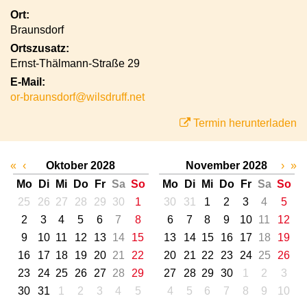
Ort:
Braunsdorf
Ortszusatz:
Ernst-Thälmann-Straße 29
E-Mail:
or-braunsdorf@wilsdruff.net
Termin herunterladen
«
‹
Oktober 2028
November 2028
›
»
Mo
Di
Mi
Do
Fr
Sa
So
Mo
Di
Mi
Do
Fr
Sa
So
25
26
27
28
29
30
1
30
31
1
2
3
4
5
2
3
4
5
6
7
8
6
7
8
9
10
11
12
9
10
11
12
13
14
15
13
14
15
16
17
18
19
16
17
18
19
20
21
22
20
21
22
23
24
25
26
23
24
25
26
27
28
29
27
28
29
30
1
2
3
30
31
1
2
3
4
5
4
5
6
7
8
9
10