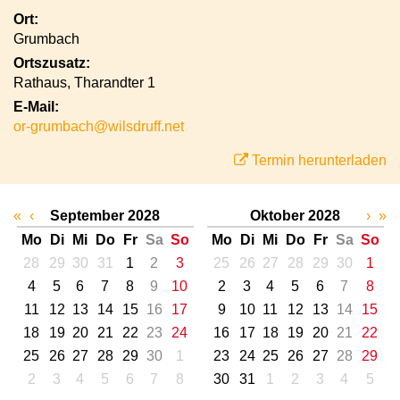
Ort:
Grumbach
Ortszusatz:
Rathaus, Tharandter 1
E-Mail:
or-grumbach@wilsdruff.net
Termin herunterladen
«
‹
September 2028
Oktober 2028
›
»
Mo
Di
Mi
Do
Fr
Sa
So
Mo
Di
Mi
Do
Fr
Sa
So
28
29
30
31
1
2
3
25
26
27
28
29
30
1
4
5
6
7
8
9
10
2
3
4
5
6
7
8
11
12
13
14
15
16
17
9
10
11
12
13
14
15
18
19
20
21
22
23
24
16
17
18
19
20
21
22
25
26
27
28
29
30
1
23
24
25
26
27
28
29
2
3
4
5
6
7
8
30
31
1
2
3
4
5