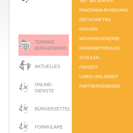
360° WILSDRUFF
PANORAMA-RUNDGANG
ORTSCHAFTEN
KIRCHEN
WOHNEN/GEWERBE
TERMINE
BÜRGERBÜRO
KINDERBETREUUNG
SCHULEN
AKTUELLES
FREIZEIT
LEBEN UND ARBEIT
ONLINE-
PARTNERGEMEINDE
DIENSTE
BÜRGERZETTEL
FORMULARE