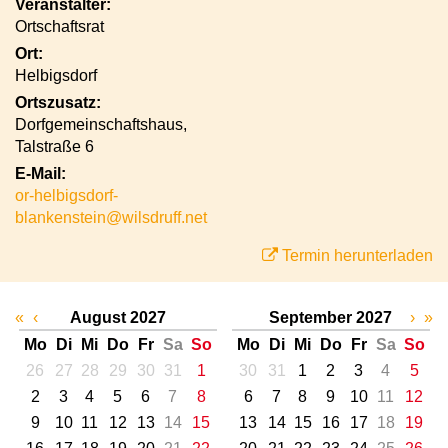
Veranstalter:
Ortschaftsrat
Ort:
Helbigsdorf
Ortszusatz:
Dorfgemeinschaftshaus,
Talstraße 6
E-Mail:
or-helbigsdorf-
blankenstein@wilsdruff.net
Termin herunterladen
«
‹
August 2027
September 2027
›
»
Mo
Di
Mi
Do
Fr
Sa
So
Mo
Di
Mi
Do
Fr
Sa
So
26
27
28
29
30
31
1
30
31
1
2
3
4
5
2
3
4
5
6
7
8
6
7
8
9
10
11
12
9
10
11
12
13
14
15
13
14
15
16
17
18
19