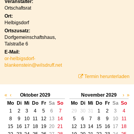
Veranstalter:
Ortschaftsrat
Ort:
Helbigsdorf
Ortszusatz:
Dorfgemeinschaftshaus,
Talstraße 6
E-Mail:
or-helbigsdorf-
blankenstein@wilsdruff.net
Termin herunterladen
«
‹
Oktober 2029
November 2029
›
»
Mo
Di
Mi
Do
Fr
Sa
So
Mo
Di
Mi
Do
Fr
Sa
So
1
2
3
4
5
6
7
29
30
31
1
2
3
4
8
9
10
11
12
13
14
5
6
7
8
9
10
11
15
16
17
18
19
20
21
12
13
14
15
16
17
18