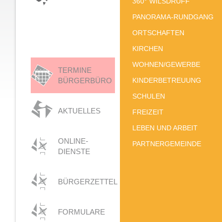
360° WILSDRUFF
PANORAMA-RUNDGANG
ORTSCHAFTEN
KIRCHEN
WOHNEN/GEWERBE
TERMINE
BÜRGERBÜRO
KINDERBETREUUNG
SCHULEN
AKTUELLES
FREIZEIT
LEBEN UND ARBEIT
ONLINE-
PARTNERGEMEINDE
DIENSTE
BÜRGERZETTEL
FORMULARE