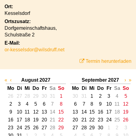
Ort:
Kesselsdorf
Ortszusatz:
Dorfgemeinschaftshaus,
Schulstraße 2
E-Mail:
or-kesselsdor@wilsdruff.net
Termin herunterladen
«
‹
August 2027
September 2027
›
»
Mo
Di
Mi
Do
Fr
Sa
So
Mo
Di
Mi
Do
Fr
Sa
So
26
27
28
29
30
31
1
30
31
1
2
3
4
5
2
3
4
5
6
7
8
6
7
8
9
10
11
12
9
10
11
12
13
14
15
13
14
15
16
17
18
19
16
17
18
19
20
21
22
20
21
22
23
24
25
26
23
24
25
26
27
28
29
27
28
29
30
1
2
3
30
31
1
2
3
4
5
4
5
6
7
8
9
10