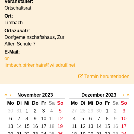
Veranstalter:
Ortschaftsrat
Ort:
Limbach
Ortszusatz:
Dorfgemeinschaftshaus, Zur
Alten Schule 7
E-Mail:
or-
limbach.birkenhain@wilsdruff.net
Termin herunterladen
«
‹
November 2023
Dezember 2023
›
»
Mo
Di
Mi
Do
Fr
Sa
So
Mo
Di
Mi
Do
Fr
Sa
So
30
31
1
2
3
4
5
27
28
29
30
1
2
3
6
7
8
9
10
11
12
4
5
6
7
8
9
10
13
14
15
16
17
18
19
11
12
13
14
15
16
17