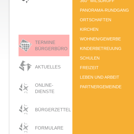
360° WILSDRUFF
PANORAMA-RUNDGANG
ORTSCHAFTEN
KIRCHEN
WOHNEN/GEWERBE
TERMINE
BÜRGERBÜRO
KINDERBETREUUNG
SCHULEN
AKTUELLES
FREIZEIT
LEBEN UND ARBEIT
ONLINE-
PARTNERGEMEINDE
DIENSTE
BÜRGERZETTEL
FORMULARE