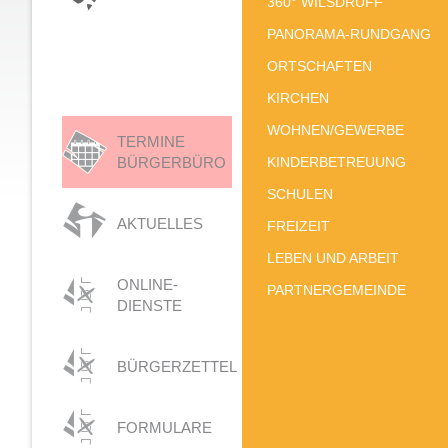
360° WILSDRUFF
PANORAMA-RUNDGANG
ORTSCHAFTEN
KIRCHEN
WOHNEN/GEWERBE
TERMINE
BÜRGERBÜRO
KINDERBETREUUNG
SCHULEN
AKTUELLES
FREIZEIT
LEBEN UND ARBEIT
ONLINE-
PARTNERGEMEINDE
DIENSTE
BÜRGERZETTEL
FORMULARE