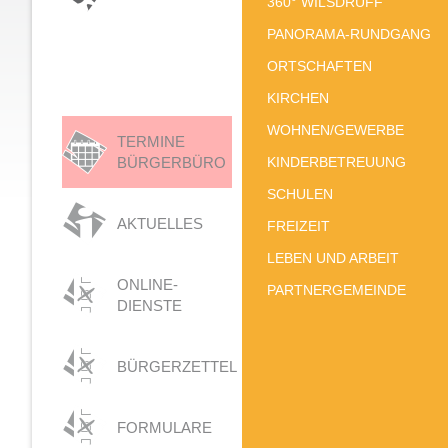
360° WILSDRUFF
PANORAMA-RUNDGANG
ORTSCHAFTEN
KIRCHEN
WOHNEN/GEWERBE
TERMINE
BÜRGERBÜRO
KINDERBETREUUNG
SCHULEN
AKTUELLES
FREIZEIT
LEBEN UND ARBEIT
ONLINE-
PARTNERGEMEINDE
DIENSTE
BÜRGERZETTEL
FORMULARE