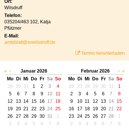
Ort:
Wilsdruff
Telefon:
035204/463 102, Katja
Pfützner
E-Mail:
amtsblatt@svwilsdruff.de
Termin herunterladen
«
‹
Januar 2026
Februar 2026
›
»
Mo
Di
Mi
Do
Fr
Sa
So
Mo
Di
Mi
Do
Fr
Sa
So
29
30
31
1
2
3
4
26
27
28
29
30
31
1
5
6
7
8
9
10
11
2
3
4
5
6
7
8
12
13
14
15
16
17
18
9
10
11
12
13
14
15
19
20
21
22
23
24
25
16
17
18
19
20
21
22
26
27
28
29
30
31
1
23
24
25
26
27
28
1
2
3
4
5
6
7
8
2
3
4
5
6
7
8