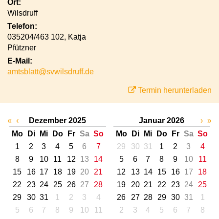
Ort:
Wilsdruff
Telefon:
035204/463 102, Katja
Pfützner
E-Mail:
amtsblatt@svwilsdruff.de
Termin herunterladen
«
‹
Dezember 2025
Januar 2026
›
»
Mo
Di
Mi
Do
Fr
Sa
So
Mo
Di
Mi
Do
Fr
Sa
So
1
2
3
4
5
6
7
29
30
31
1
2
3
4
8
9
10
11
12
13
14
5
6
7
8
9
10
11
15
16
17
18
19
20
21
12
13
14
15
16
17
18
22
23
24
25
26
27
28
19
20
21
22
23
24
25
29
30
31
1
2
3
4
26
27
28
29
30
31
1
5
6
7
8
9
10
11
2
3
4
5
6
7
8