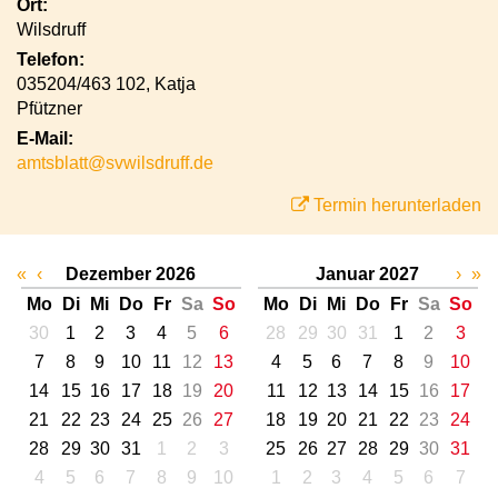
Ort:
Wilsdruff
Telefon:
035204/463 102, Katja
Pfützner
E-Mail:
amtsblatt@svwilsdruff.de
Termin herunterladen
«
‹
Dezember 2026
Januar 2027
›
»
Mo
Di
Mi
Do
Fr
Sa
So
Mo
Di
Mi
Do
Fr
Sa
So
30
1
2
3
4
5
6
28
29
30
31
1
2
3
7
8
9
10
11
12
13
4
5
6
7
8
9
10
14
15
16
17
18
19
20
11
12
13
14
15
16
17
21
22
23
24
25
26
27
18
19
20
21
22
23
24
28
29
30
31
1
2
3
25
26
27
28
29
30
31
4
5
6
7
8
9
10
1
2
3
4
5
6
7