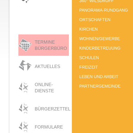
360° WILSDRUFF
PANORAMA-RUNDGANG
ORTSCHAFTEN
KIRCHEN
WOHNEN/GEWERBE
TERMINE
BÜRGERBÜRO
KINDERBETREUUNG
SCHULEN
AKTUELLES
FREIZEIT
LEBEN UND ARBEIT
ONLINE-
PARTNERGEMEINDE
DIENSTE
BÜRGERZETTEL
FORMULARE