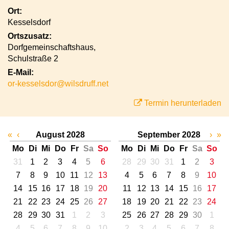
Ort:
Kesselsdorf
Ortszusatz:
Dorfgemeinschaftshaus,
Schulstraße 2
E-Mail:
or-kesselsdor@wilsdruff.net
Termin herunterladen
«
‹
August 2028
September 2028
›
»
Mo
Di
Mi
Do
Fr
Sa
So
Mo
Di
Mi
Do
Fr
Sa
So
31
1
2
3
4
5
6
28
29
30
31
1
2
3
7
8
9
10
11
12
13
4
5
6
7
8
9
10
14
15
16
17
18
19
20
11
12
13
14
15
16
17
21
22
23
24
25
26
27
18
19
20
21
22
23
24
28
29
30
31
1
2
3
25
26
27
28
29
30
1
4
5
6
7
8
9
10
2
3
4
5
6
7
8