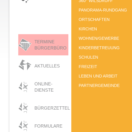
360° WILSDRUFF
PANORAMA-RUNDGANG
ORTSCHAFTEN
KIRCHEN
WOHNEN/GEWERBE
TERMINE
BÜRGERBÜRO
KINDERBETREUUNG
SCHULEN
AKTUELLES
FREIZEIT
LEBEN UND ARBEIT
ONLINE-
PARTNERGEMEINDE
DIENSTE
BÜRGERZETTEL
FORMULARE