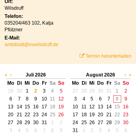
Ort:
Wilsdruff
Telefon:
035204/463 102, Katja
Pfützner
E-Mail:
amtsblatt@svwilsdruff.de
Termin herunterladen
«
‹
Juli 2026
August 2026
›
»
Mo
Di
Mi
Do
Fr
Sa
So
Mo
Di
Mi
Do
Fr
Sa
So
29
30
1
2
3
4
5
27
28
29
30
31
1
2
6
7
8
9
10
11
12
3
4
5
6
7
8
9
13
14
15
16
17
18
19
10
11
12
13
14
15
16
20
21
22
23
24
25
26
17
18
19
20
21
22
23
27
28
29
30
31
1
2
24
25
26
27
28
29
30
3
4
5
6
7
8
9
31
1
2
3
4
5
6