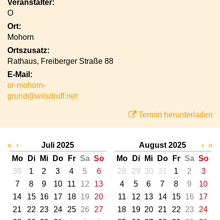
Veranstalter:
O
Ort:
Mohorn
Ortszusatz:
Rathaus, Freiberger Straße 88
E-Mail:
or-mohorn-
grund@wilsdruff.net
Termin herunterladen
«
‹
Juli 2025
August 2025
›
»
Mo
Di
Mi
Do
Fr
Sa
So
Mo
Di
Mi
Do
Fr
Sa
So
30
1
2
3
4
5
6
28
29
30
31
1
2
3
7
8
9
10
11
12
13
4
5
6
7
8
9
10
14
15
16
17
18
19
20
11
12
13
14
15
16
17
21
22
23
24
25
26
27
18
19
20
21
22
23
24