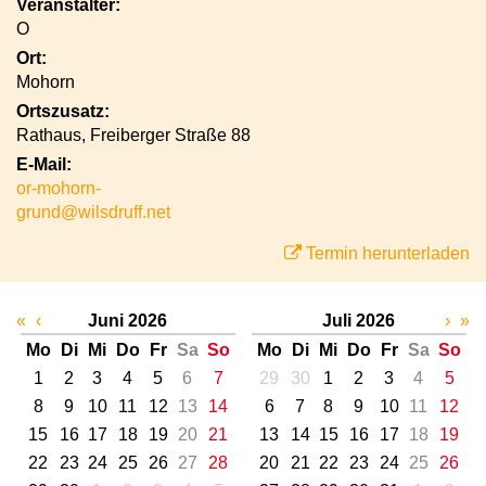
Veranstalter:
O
Ort:
Mohorn
Ortszusatz:
Rathaus, Freiberger Straße 88
E-Mail:
or-mohorn-
grund@wilsdruff.net
Termin herunterladen
«
‹
Juni 2026
Juli 2026
›
»
Mo
Di
Mi
Do
Fr
Sa
So
Mo
Di
Mi
Do
Fr
Sa
So
1
2
3
4
5
6
7
29
30
1
2
3
4
5
8
9
10
11
12
13
14
6
7
8
9
10
11
12
15
16
17
18
19
20
21
13
14
15
16
17
18
19
22
23
24
25
26
27
28
20
21
22
23
24
25
26