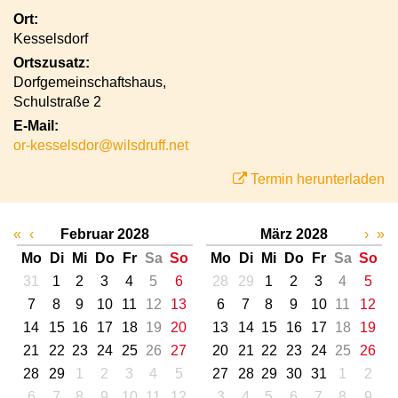
Ort:
Kesselsdorf
Ortszusatz:
Dorfgemeinschaftshaus,
Schulstraße 2
E-Mail:
or-kesselsdor@wilsdruff.net
Termin herunterladen
«
‹
Februar 2028
März 2028
›
»
Mo
Di
Mi
Do
Fr
Sa
So
Mo
Di
Mi
Do
Fr
Sa
So
31
1
2
3
4
5
6
28
29
1
2
3
4
5
7
8
9
10
11
12
13
6
7
8
9
10
11
12
14
15
16
17
18
19
20
13
14
15
16
17
18
19
21
22
23
24
25
26
27
20
21
22
23
24
25
26
28
29
1
2
3
4
5
27
28
29
30
31
1
2
6
7
8
9
10
11
12
3
4
5
6
7
8
9