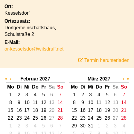
Ort:
Kesselsdorf
Ortszusatz:
Dorfgemeinschaftshaus,
Schulstraße 2
E-Mail:
or-kesselsdor@wilsdruff.net
Termin herunterladen
«
‹
Februar 2027
März 2027
›
»
Mo
Di
Mi
Do
Fr
Sa
So
Mo
Di
Mi
Do
Fr
Sa
So
1
2
3
4
5
6
7
1
2
3
4
5
6
7
8
9
10
11
12
13
14
8
9
10
11
12
13
14
15
16
17
18
19
20
21
15
16
17
18
19
20
21
22
23
24
25
26
27
28
22
23
24
25
26
27
28
1
2
3
4
5
6
7
29
30
31
1
2
3
4
8
9
10
11
12
13
14
5
6
7
8
9
10
11