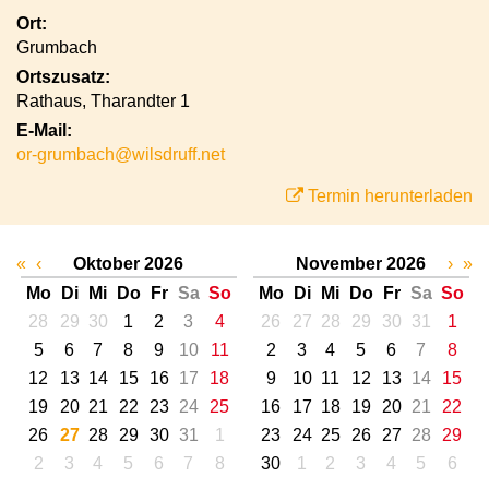
Ort:
Grumbach
Ortszusatz:
Rathaus, Tharandter 1
E-Mail:
or-grumbach@wilsdruff.net
Termin herunterladen
«
‹
Oktober 2026
November 2026
›
»
Mo
Di
Mi
Do
Fr
Sa
So
Mo
Di
Mi
Do
Fr
Sa
So
28
29
30
1
2
3
4
26
27
28
29
30
31
1
5
6
7
8
9
10
11
2
3
4
5
6
7
8
12
13
14
15
16
17
18
9
10
11
12
13
14
15
19
20
21
22
23
24
25
16
17
18
19
20
21
22
26
27
28
29
30
31
1
23
24
25
26
27
28
29
2
3
4
5
6
7
8
30
1
2
3
4
5
6