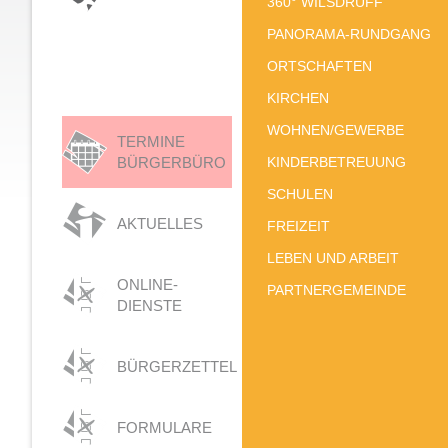
360° WILSDRUFF
PANORAMA-RUNDGANG
ORTSCHAFTEN
KIRCHEN
WOHNEN/GEWERBE
TERMINE
BÜRGERBÜRO
KINDERBETREUUNG
SCHULEN
AKTUELLES
FREIZEIT
LEBEN UND ARBEIT
ONLINE-
PARTNERGEMEINDE
DIENSTE
BÜRGERZETTEL
FORMULARE